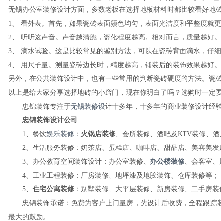
无锡办公室装修设计方面，多数老板在选择地板材料时都比较看好地
1、 看外表。首先，如果瓷砖表面颜色均匀，表面光洁度和平整度就
2、 听听这声音。声音越清脆，瓷化程度越高。相对而言，质量越好。
3、 滴水试验。这是比较常见的鉴别方法，可以在瓷砖背面滴水，仔
4、 用尺子量。测量瓷砖边长时，精度越高，铺装后的装饰效果越好
另外，在公共装饰设计中，也有一些常用的判断瓷砖硬度的方法。瓷
以上是给大家分享选择地砖的小窍门，现在你明白了吗？选购时一定
忠锦装饰专注于
无锡装修设
计十多年，十多年的商业装修设计经
忠锦装饰设计公司
1、餐饮
娱乐装修
：
火锅店装修
、会所装修、酒吧及KTV装修、酒
2、生活服务装修：奶茶店、蛋糕店、咖啡店、甜品店、美容美发店
3、办公教育空间装饰设计：办公室装修、
办公楼装修
、会客室、
4、工业工程装修：厂房装修、地坪漆及地胶装饰、仓库装修等；
5、
住宅公寓装修
：别墅装修、大平层装修、新房装修、二手房装
忠锦装饰承诺：免费为客户上门量房，先设计后收费，全程跟踪装
最大的鼓励。