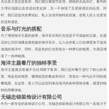
无论是大堂还是客房，我们都注重细节处理。精致的水晶吊灯、奢华的
大理石地面以及舒适的贵妃床，无一不体现了五星级酒店的品质。同
时，我们还提供按摩浴缸、私人泳池等独特的设施，使客人的入住更加
舒适和满意。
音乐与灯光的搭配
为了增强海洋主题的效果，海洋音乐和灯光也是不可或缺的元素。在酒
店的公共区域播放着悠扬的海洋音乐，让入住的客人们仿佛置身于波涛
汹涌的海洋中。同时，亮蓝色的灯光营造出一种梦幻的氛围，为酒店增
添了一份神秘感。
海洋主题餐厅的独特享受
海洋主题酒店装修不仅仅局限于客房，我们还对餐厅进行了精心的布
置。海蓝色的墙壁、珊瑚造型的餐桌和吊灯，营造出一种与众不同的就
餐氛围。在这里，客人可以品尝到来自海洋的各种美味佳肴，感受到独
特的用餐体验。
无锡忠锦装饰设计有限公司
作为一家专业的装饰设计公司，无锡忠锦装饰设计有限公司一直致力于