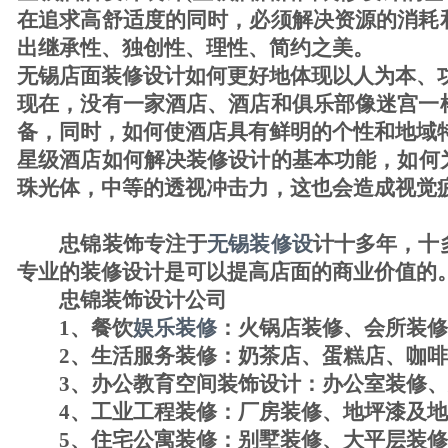
在追求高舒适度的同时，必须解决资源的消耗
出继承性、独创性、理性、简约之美。
无锡
店面装修
设计如何更好地体现以人为本、
现在，没有一家酒店、酒店和俱乐部像迷宫一
备，同时，如何使酒店具有鲜明的个性和地域
星级酒店如何解决
装修
设计的基本功能，如何
珠光体，中等的透视冲击力，这也会造成视觉
忠锦装饰专注于
无锡装修设
计十多年，十
专业的装修设计是可以提高店面的商业价值的
忠锦装饰设计公司
1、餐饮
娱乐装修
：
火锅店装修
、会所装修
2、生活服务装修：奶茶店、蛋糕店、咖啡店
3、办公教育空间装饰设计：办公室装修、
4、工业工程装修：厂房装修、地坪漆及地
5、
住宅公寓装修
：别墅装修、大平层装修