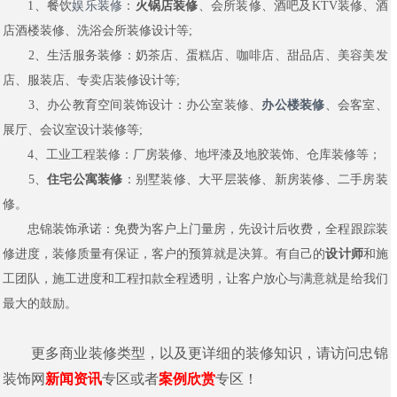
1、餐饮
娱乐装修
：
火锅店装修
、会所装修、酒吧及KTV装修、酒
店酒楼装修、洗浴会所装修设计等;
2、生活服务装修：奶茶店、蛋糕店、咖啡店、甜品店、美容美发
店、服装店、专卖店装修设计等;
3、办公教育空间装饰设计：办公室装修、
办公楼装修
、会客室、
展厅、会议室设计装修等;
4、工业工程装修：厂房装修、地坪漆及地胶装饰、仓库装修等；
5、
住宅公寓装修
：别墅装修、大平层装修、新房装修、二手房装
修。
忠锦装饰承诺：免费为客户上门量房，先设计后收费，全程跟踪装
修进度，装修质量有保证，客户的预算就是决算。有自己的
设计师
和施
工团队，施工进度和工程扣款全程透明，让客户放心与满意就是给我们
最大的鼓励。
更多商业装修类型，以及更详细的装修知识，请访问忠锦
装饰网
新闻资讯
专区或者
案例欣赏
专区！