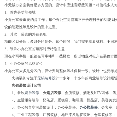
小无锡办公室装修是多方面的。设计中应注意哪些问题？相信很多人
1、首先是功能领域
小办公室最重要的是工作，每个办公空间都离不开合理科学的功能划
设的隐蔽性等是设计的重中之重。
2、其次，装饰的外在表现
功能区划分后，多以分区划分。这个时候，我们需要看看材料。不同
3、装饰小办公室的顶部时应特别注意
现在小写字楼一般都在写字楼和一些楼盘，所以物业对租户在装修方
4、小办公室的风格定位
小办公室大多是分区的，设计要与整体风格保持一致。设计中也要考
忠锦装饰专注于
无锡装修设
计十多年，十多年的商业装修设计经
忠锦装饰设计公司
1、餐饮
娱乐装修
：
火锅店装修
、会所装修、酒吧及KTV装修、酒
2、生活服务装修：奶茶店、蛋糕店、咖啡店、甜品店、美容美发店
3、办公教育空间装饰设计：办公室装修、
办公楼装修
、会客室、
4、工业工程装修：厂房装修、地坪漆及地胶装饰、仓库装修等；